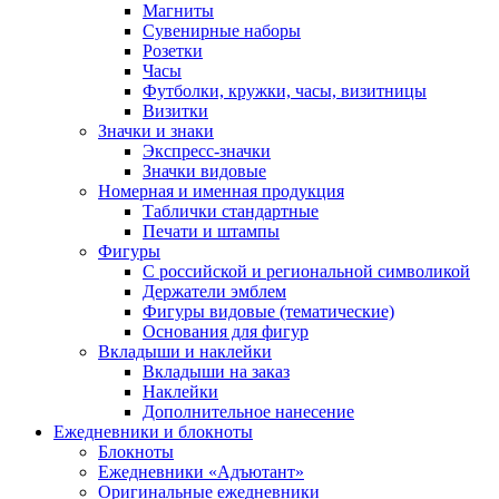
Магниты
Сувенирные наборы
Розетки
Часы
Футболки, кружки, часы, визитницы
Визитки
Значки и знаки
Экспресс-значки
Значки видовые
Номерная и именная продукция
Таблички стандартные
Печати и штампы
Фигуры
С российской и региональной символикой
Держатели эмблем
Фигуры видовые (тематические)
Основания для фигур
Вкладыши и наклейки
Вкладыши на заказ
Наклейки
Дополнительное нанесение
Ежедневники и блокноты
Блокноты
Ежедневники «Адъютант»
Оригинальные ежедневники