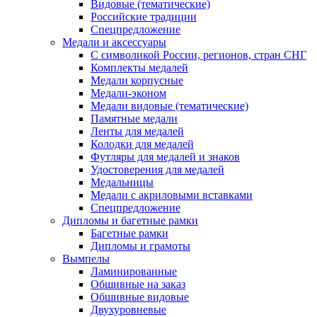
Видовые (тематические)
Российские традиции
Спецпредложение
Медали и аксессуары
С символикой России, регионов, стран СНГ
Комплекты медалей
Медали корпусные
Медали-эконом
Медали видовые (тематические)
Памятные медали
Ленты для медалей
Колодки для медалей
Футляры для медалей и знаков
Удостоверения для медалей
Медальницы
Медали с акриловыми вставками
Спецпредложение
Дипломы и багетные рамки
Багетные рамки
Дипломы и грамоты
Вымпелы
Ламинированные
Обшивные на заказ
Обшивные видовые
Двухуровневые