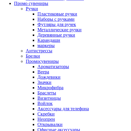
Промо сувениры
Ручки
Пластиковые ручки
Наборы с ручками
Футляры для ручек
Металлические ручки
Деревянные ручки
Карандаши
маркеры
Антистрессы
Брелки
Промосувениры
Ароматизаторы
Веера
Дождевики
Значки
Микрофибра
Браслеты
Визитницы
Войлок
Аксессуары для телефона
Cкребки
Неопрен
Открывалки
Офисные аксессуары