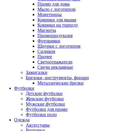
Промо для дома
Мыло с логотипом
Монетницы
Коврики для мыши
Коврики на торпеду
Магниты
Промопродукция
Фоторамки
Шнурки с логотипом
Силикон
Прочее
Светоотражатели
Свечи рекламные
Зажигалки
Брелоки, инструменты, фонари
Металлические брелки
Футболки
Детские футболки
Женские футболки
Мужские футболки
Футболки для промо
Футболки поло
Одежда
Аксессуары
Ветровки