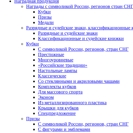
Наградная продукция
Награды с символикой России, регионов стран СН
Кубки
Призы
Медали
Разрядные и судейские знаки, классификационные
Разрядные и судейские знаки
Классификационные и судейские книжки
Кубки
С символикой России, регионов, стран СНГ
Престижные
Многоуровневые
«Российские традиции»
Настольные лампы
Классические
Со стеклянными и акриловыми чашами
Комплекты кубков
Для массового спорта
Эконом
Из металлизированного пластика
Крышки для кубков
Спецпредложение
Призы
С символикой России, регионов, стран СНГ
С фигурами и эмблемами