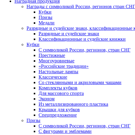
Наградная продукция
Награды с символикой России, регионов стран СН
Кубки
Призы
Медали
Разрядные и судейские знаки, классификационные
Разрядные и судейские знаки
Классификационные и судейские книжки
Кубки
С символикой России, регионов, стран СНГ
Престижные
Многоуровневые
«Российские традиции»
Настольные лампы
Классические
Со стеклянными и акриловыми чашами
Комплекты кубков
Для массового спорта
Эконом
Из металлизированного пластика
Крышки для кубков
Спецпредложение
Призы
С символикой России, регионов, стран СНГ
С фигурами и эмблемами