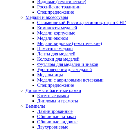
Видовые (тематические)
Российские традиции
Спецпредложение
Медали и аксессуары
С символикой России, регионов, стран СНГ
Комплекты медалей
Медали корпусные
Медали-эконом
Медали видовые (тематические)
Памятные медали
Ленты для медалей
Колодки для медалей
Футляры для медалей и знаков
Удостоверения для медалей
Медальницы
Медали с акриловыми вставками
Спецпредложение
Дипломы и багетные рамки
Багетные рамки
Дипломы и грамоты
Вымпелы
Ламинированные
Обшивные на заказ
Обшивные видовые
Двухуровневые