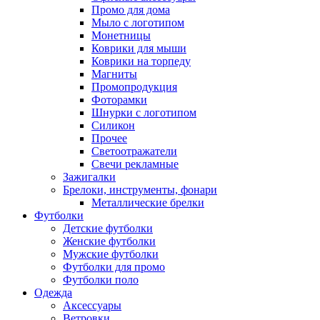
Промо для дома
Мыло с логотипом
Монетницы
Коврики для мыши
Коврики на торпеду
Магниты
Промопродукция
Фоторамки
Шнурки с логотипом
Силикон
Прочее
Светоотражатели
Свечи рекламные
Зажигалки
Брелоки, инструменты, фонари
Металлические брелки
Футболки
Детские футболки
Женские футболки
Мужские футболки
Футболки для промо
Футболки поло
Одежда
Аксессуары
Ветровки