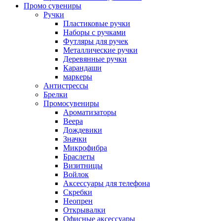
Промо сувениры
Ручки
Пластиковые ручки
Наборы с ручками
Футляры для ручек
Металлические ручки
Деревянные ручки
Карандаши
маркеры
Антистрессы
Брелки
Промосувениры
Ароматизаторы
Веера
Дождевики
Значки
Микрофибра
Браслеты
Визитницы
Войлок
Аксессуары для телефона
Cкребки
Неопрен
Открывалки
Офисные аксессуары