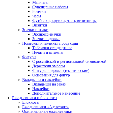
Магниты
Сувенирные наборы
Розетки
Часы
Футболки, кружки, часы, визитницы
Визитки
Значки и знаки
Экспресс-значки
Значки видовые
Номерная и именная продукция
Таблички стандартные
Печати и штампы
Фигуры
С российской и региональной символикой
Держатели эмблем
Фигуры видовые (тематические)
Основания для фигур
Вкладыши и наклейки
Вкладыши на заказ
Наклейки
Дополнительное нанесение
Ежедневники и блокноты
Блокноты
Ежедневники «Адъютант»
Оригинальные ежедневники