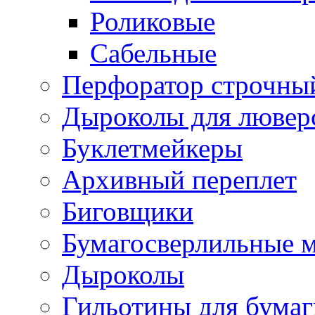
Роликовые
Сабельные
Перфоратор строчны
Дыроколы для лювер
Буклетмейкеры
Архивный переплет
Биговщики
Бумагосверлильные 
Дыроколы
Гильотины для бумаг