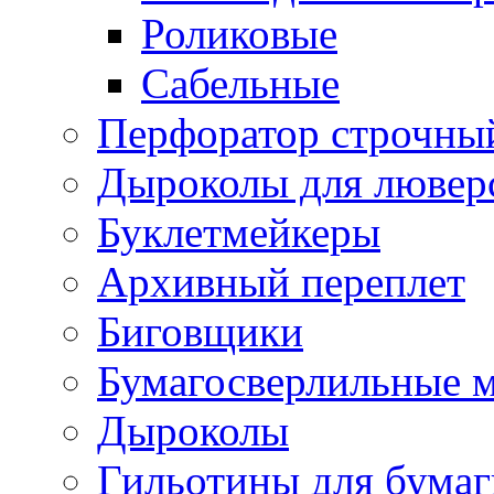
Роликовые
Сабельные
Перфоратор строчны
Дыроколы для лювер
Буклетмейкеры
Архивный переплет
Биговщики
Бумагосверлильные 
Дыроколы
Гильотины для бумаг