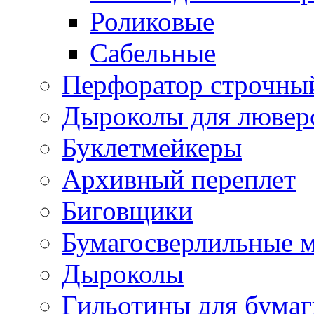
Роликовые
Сабельные
Перфоратор строчны
Дыроколы для лювер
Буклетмейкеры
Архивный переплет
Биговщики
Бумагосверлильные 
Дыроколы
Гильотины для бумаг