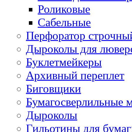
Роликовые
Сабельные
Перфоратор строчны
Дыроколы для лювер
Буклетмейкеры
Архивный переплет
Биговщики
Бумагосверлильные 
Дыроколы
Гильотины для бумаг