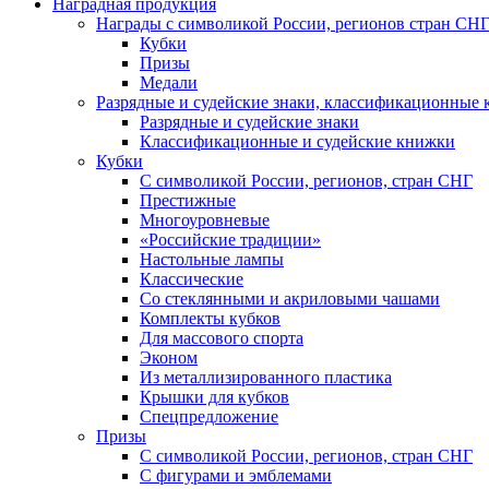
Наградная продукция
Награды с символикой России, регионов стран СН
Кубки
Призы
Медали
Разрядные и судейские знаки, классификационные
Разрядные и судейские знаки
Классификационные и судейские книжки
Кубки
С символикой России, регионов, стран СНГ
Престижные
Многоуровневые
«Российские традиции»
Настольные лампы
Классические
Со стеклянными и акриловыми чашами
Комплекты кубков
Для массового спорта
Эконом
Из металлизированного пластика
Крышки для кубков
Спецпредложение
Призы
С символикой России, регионов, стран СНГ
С фигурами и эмблемами