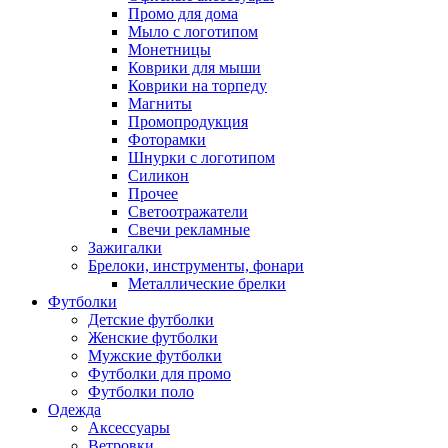
Промо для дома
Мыло с логотипом
Монетницы
Коврики для мыши
Коврики на торпеду
Магниты
Промопродукция
Фоторамки
Шнурки с логотипом
Силикон
Прочее
Светоотражатели
Свечи рекламные
Зажигалки
Брелоки, инструменты, фонари
Металлические брелки
Футболки
Детские футболки
Женские футболки
Мужские футболки
Футболки для промо
Футболки поло
Одежда
Аксессуары
Ветровки