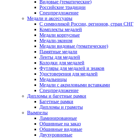
Видовые (тематические)
Российские традиции
Спецпредложение
Медали и аксессуары
С символикой России, регионов, стран СНГ
Комплекты медалей
Медали корпусные
Медали-эконом
Медали видовые (тематические)
Памятные медали
Ленты для медалей
Колодки для медалей
Футляры для медалей и знаков
Удостоверения для медалей
Медальницы
Медали с акриловыми вставками
Спецпредложение
Дипломы и багетные рамки
Багетные рамки
Дипломы и грамоты
Вымпелы
Ламинированные
Обшивные на заказ
Обшивные видовые
Двухуровневые