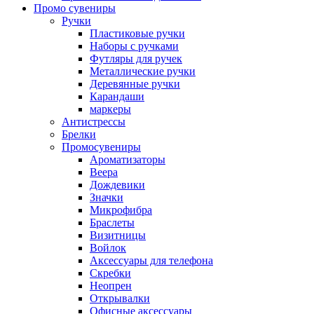
Промо сувениры
Ручки
Пластиковые ручки
Наборы с ручками
Футляры для ручек
Металлические ручки
Деревянные ручки
Карандаши
маркеры
Антистрессы
Брелки
Промосувениры
Ароматизаторы
Веера
Дождевики
Значки
Микрофибра
Браслеты
Визитницы
Войлок
Аксессуары для телефона
Cкребки
Неопрен
Открывалки
Офисные аксессуары