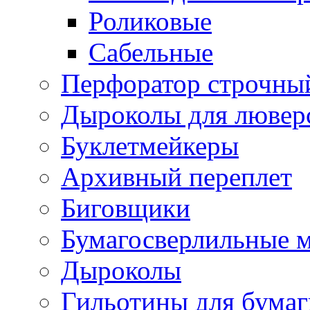
Роликовые
Сабельные
Перфоратор строчны
Дыроколы для лювер
Буклетмейкеры
Архивный переплет
Биговщики
Бумагосверлильные 
Дыроколы
Гильотины для бумаг