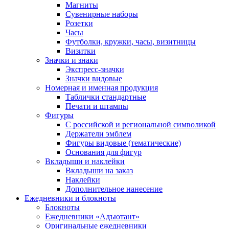
Магниты
Сувенирные наборы
Розетки
Часы
Футболки, кружки, часы, визитницы
Визитки
Значки и знаки
Экспресс-значки
Значки видовые
Номерная и именная продукция
Таблички стандартные
Печати и штампы
Фигуры
С российской и региональной символикой
Держатели эмблем
Фигуры видовые (тематические)
Основания для фигур
Вкладыши и наклейки
Вкладыши на заказ
Наклейки
Дополнительное нанесение
Ежедневники и блокноты
Блокноты
Ежедневники «Адъютант»
Оригинальные ежедневники