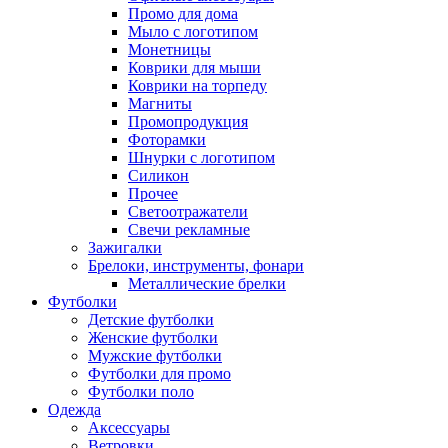
Промо для дома
Мыло с логотипом
Монетницы
Коврики для мыши
Коврики на торпеду
Магниты
Промопродукция
Фоторамки
Шнурки с логотипом
Силикон
Прочее
Светоотражатели
Свечи рекламные
Зажигалки
Брелоки, инструменты, фонари
Металлические брелки
Футболки
Детские футболки
Женские футболки
Мужские футболки
Футболки для промо
Футболки поло
Одежда
Аксессуары
Ветровки