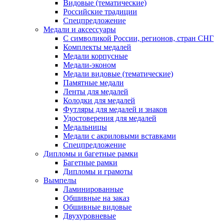
Видовые (тематические)
Российские традиции
Спецпредложение
Медали и аксессуары
С символикой России, регионов, стран СНГ
Комплекты медалей
Медали корпусные
Медали-эконом
Медали видовые (тематические)
Памятные медали
Ленты для медалей
Колодки для медалей
Футляры для медалей и знаков
Удостоверения для медалей
Медальницы
Медали с акриловыми вставками
Спецпредложение
Дипломы и багетные рамки
Багетные рамки
Дипломы и грамоты
Вымпелы
Ламинированные
Обшивные на заказ
Обшивные видовые
Двухуровневые