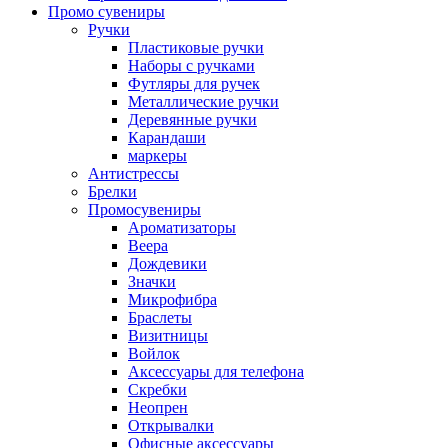
Промо сувениры
Ручки
Пластиковые ручки
Наборы с ручками
Футляры для ручек
Металлические ручки
Деревянные ручки
Карандаши
маркеры
Антистрессы
Брелки
Промосувениры
Ароматизаторы
Веера
Дождевики
Значки
Микрофибра
Браслеты
Визитницы
Войлок
Аксессуары для телефона
Cкребки
Неопрен
Открывалки
Офисные аксессуары