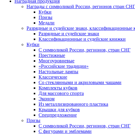
Наградная продукция
Награды с символикой России, регионов стран СН
Кубки
Призы
Медали
Разрядные и судейские знаки, классификационные
Разрядные и судейские знаки
Классификационные и судейские книжки
Кубки
С символикой России, регионов, стран СНГ
Престижные
Многоуровневые
«Российские традиции»
Настольные лампы
Классические
Со стеклянными и акриловыми чашами
Комплекты кубков
Для массового спорта
Эконом
Из металлизированного пластика
Крышки для кубков
Спецпредложение
Призы
С символикой России, регионов, стран СНГ
С фигурами и эмблемами