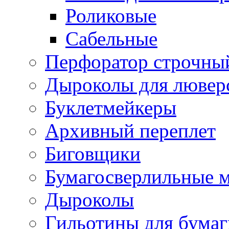
Роликовые
Сабельные
Перфоратор строчны
Дыроколы для лювер
Буклетмейкеры
Архивный переплет
Биговщики
Бумагосверлильные 
Дыроколы
Гильотины для бумаг