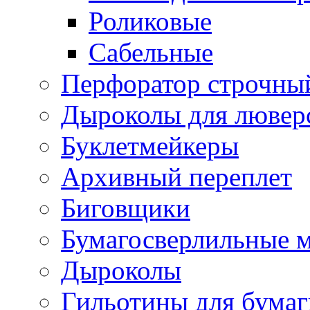
Роликовые
Сабельные
Перфоратор строчны
Дыроколы для лювер
Буклетмейкеры
Архивный переплет
Биговщики
Бумагосверлильные 
Дыроколы
Гильотины для бумаг