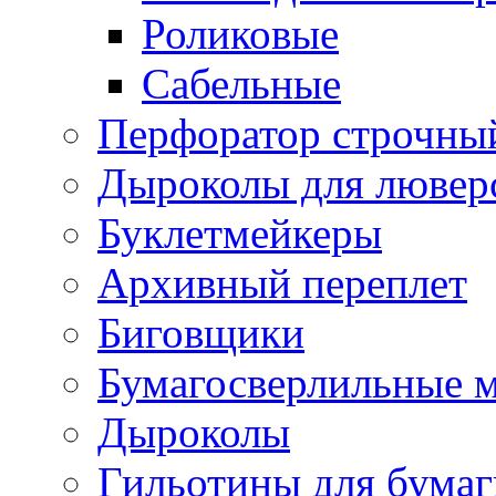
Роликовые
Сабельные
Перфоратор строчны
Дыроколы для лювер
Буклетмейкеры
Архивный переплет
Биговщики
Бумагосверлильные 
Дыроколы
Гильотины для бумаг