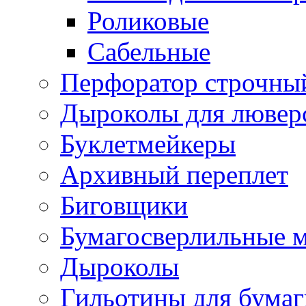
Роликовые
Сабельные
Перфоратор строчны
Дыроколы для лювер
Буклетмейкеры
Архивный переплет
Биговщики
Бумагосверлильные 
Дыроколы
Гильотины для бумаг