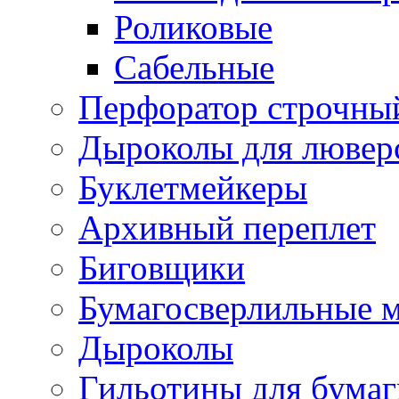
Роликовые
Сабельные
Перфоратор строчны
Дыроколы для лювер
Буклетмейкеры
Архивный переплет
Биговщики
Бумагосверлильные 
Дыроколы
Гильотины для бумаг