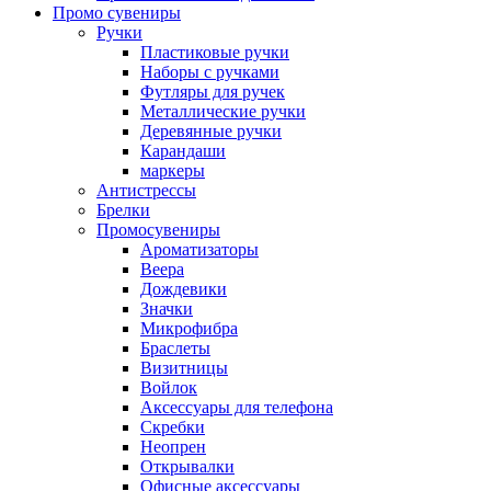
Промо сувениры
Ручки
Пластиковые ручки
Наборы с ручками
Футляры для ручек
Металлические ручки
Деревянные ручки
Карандаши
маркеры
Антистрессы
Брелки
Промосувениры
Ароматизаторы
Веера
Дождевики
Значки
Микрофибра
Браслеты
Визитницы
Войлок
Аксессуары для телефона
Cкребки
Неопрен
Открывалки
Офисные аксессуары