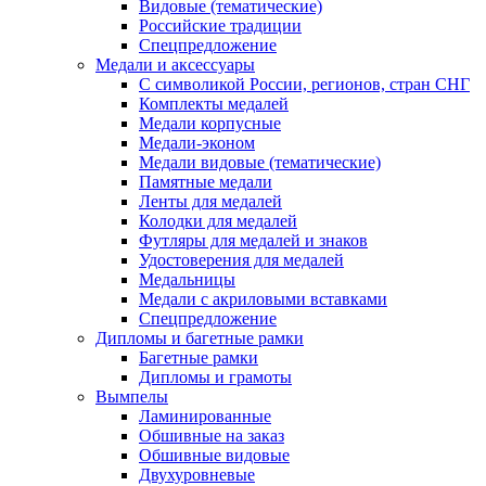
Видовые (тематические)
Российские традиции
Спецпредложение
Медали и аксессуары
С символикой России, регионов, стран СНГ
Комплекты медалей
Медали корпусные
Медали-эконом
Медали видовые (тематические)
Памятные медали
Ленты для медалей
Колодки для медалей
Футляры для медалей и знаков
Удостоверения для медалей
Медальницы
Медали с акриловыми вставками
Спецпредложение
Дипломы и багетные рамки
Багетные рамки
Дипломы и грамоты
Вымпелы
Ламинированные
Обшивные на заказ
Обшивные видовые
Двухуровневые