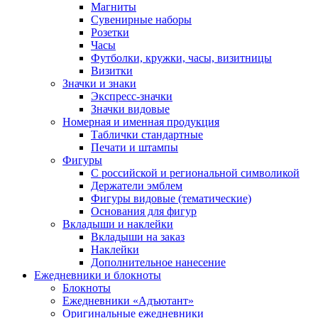
Магниты
Сувенирные наборы
Розетки
Часы
Футболки, кружки, часы, визитницы
Визитки
Значки и знаки
Экспресс-значки
Значки видовые
Номерная и именная продукция
Таблички стандартные
Печати и штампы
Фигуры
С российской и региональной символикой
Держатели эмблем
Фигуры видовые (тематические)
Основания для фигур
Вкладыши и наклейки
Вкладыши на заказ
Наклейки
Дополнительное нанесение
Ежедневники и блокноты
Блокноты
Ежедневники «Адъютант»
Оригинальные ежедневники