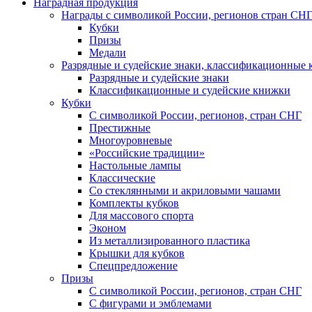
Наградная продукция
Награды с символикой России, регионов стран СН
Кубки
Призы
Медали
Разрядные и судейские знаки, классификационные
Разрядные и судейские знаки
Классификационные и судейские книжки
Кубки
С символикой России, регионов, стран СНГ
Престижные
Многоуровневые
«Российские традиции»
Настольные лампы
Классические
Со стеклянными и акриловыми чашами
Комплекты кубков
Для массового спорта
Эконом
Из металлизированного пластика
Крышки для кубков
Спецпредложение
Призы
С символикой России, регионов, стран СНГ
С фигурами и эмблемами