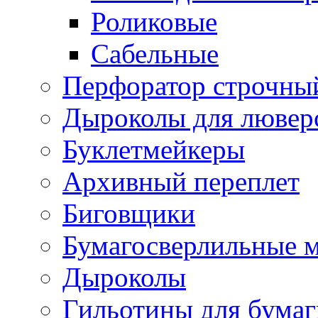
Роликовые
Сабельные
Перфоратор строчны
Дыроколы для лювер
Буклетмейкеры
Архивный переплет
Биговщики
Бумагосверлильные 
Дыроколы
Гильотины для бумаг