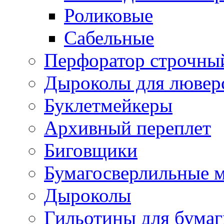
Роликовые
Сабельные
Перфоратор строчны
Дыроколы для лювер
Буклетмейкеры
Архивный переплет
Биговщики
Бумагосверлильные 
Дыроколы
Гильотины для бумаг